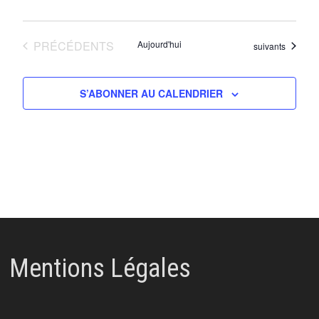
ÉVÈNEMENTS
PRÉCÉDENTS
Aujourd'hui
Évènements
suivants
S’ABONNER AU CALENDRIER
Mentions Légales