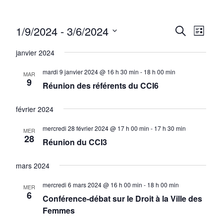
1/9/2024
 - 
3/6/2024
Recher
Navi
RECHERCHE
LISTE
Sélectionnez
de
et
janvier 2024
une
vue
navigat
date.
mardi 9 janvier 2024 @ 16 h 30 min
-
18 h 00 min
MAR
Évè
9
Réunion des référents du CCI6
de
vues
février 2024
Évènem
mercredi 28 février 2024 @ 17 h 00 min
-
17 h 30 min
MER
28
Réunion du CCI3
mars 2024
mercredi 6 mars 2024 @ 16 h 00 min
-
18 h 00 min
MER
6
Conférence-débat sur le Droit à la Ville des
Femmes