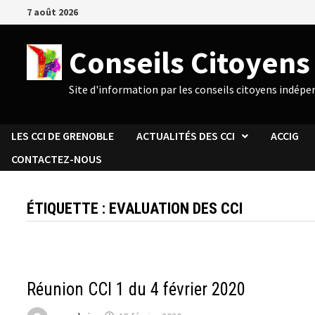
Passer
7 août 2026
au
contenu
Conseils Citoyen
Site d'information par les conseils citoyens indép
LES CCI DE GRENOBLE
ACTUALITÉS DES CCI
ACCIG
CONTACTEZ-NOUS
ÉTIQUETTE :
EVALUATION DES CCI
ACTUALITÉS DU CCI 1
Réunion CCI 1 du 4 février 2020