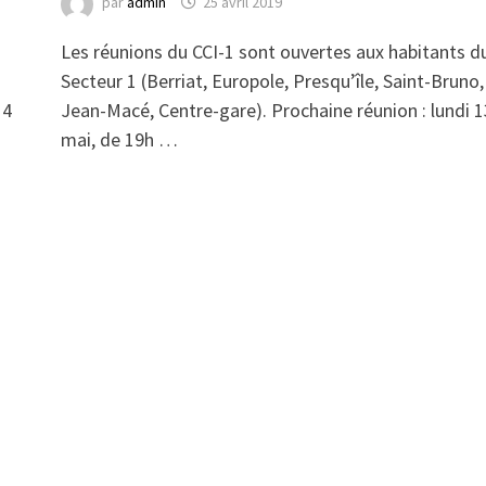
par
admin
25 avril 2019
Les réunions du CCI-1 sont ouvertes aux habitants d
Secteur 1 (Berriat, Europole, Presqu’île, Saint-Bruno,
 4
Jean-Macé, Centre-gare). Prochaine réunion : lundi 1
mai, de 19h …