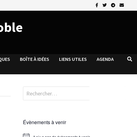
oble
QUES
BOÎTE À IDÉES
LIENS UTILES
AGENDA
Rechercher :
Évènements à venir
Il n’y a pas de évènements à venir.