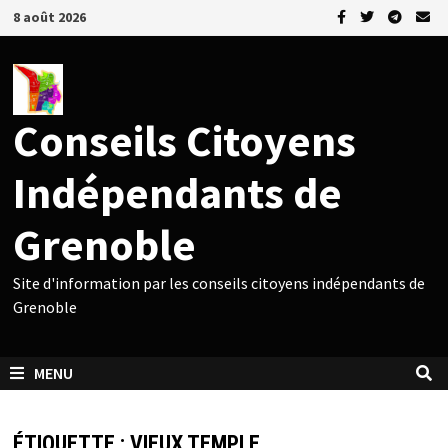
Passer
8 août 2026
au
contenu
Conseils Citoyens
Indépendants de
Grenoble
Site d'information par les conseils citoyens indépendants de
Grenoble
MENU
ÉTIQUETTE :
VIEUX TEMPLE