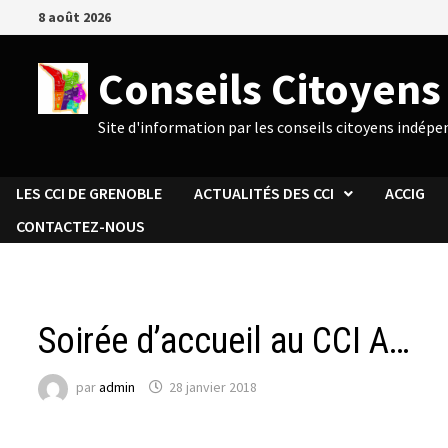
Passer
8 août 2026
au
contenu
Conseils Citoyen
Site d'information par les conseils citoyens indép
LES CCI DE GRENOBLE
ACTUALITÉS DES CCI
ACCIG
CONTACTEZ-NOUS
ACTUALITÉS DU CCI 1
Soirée d’accueil au CCI A…
par
admin
28 janvier 2018