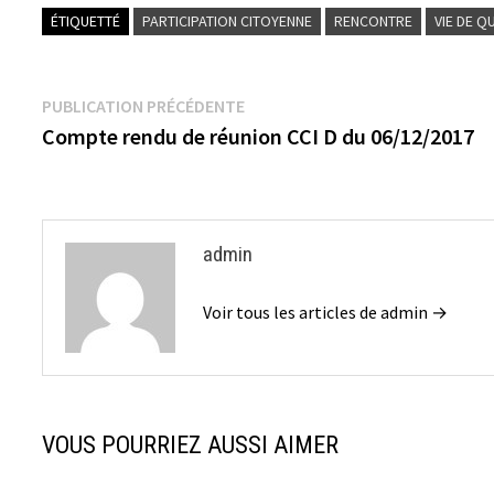
ÉTIQUETTÉ
PARTICIPATION CITOYENNE
RENCONTRE
VIE DE Q
Navigation
Publication
PUBLICATION PRÉCÉDENTE
précédente :
Compte rendu de réunion CCI D du 06/12/2017
de
l’article
admin
Voir tous les articles de admin →
VOUS POURRIEZ AUSSI AIMER