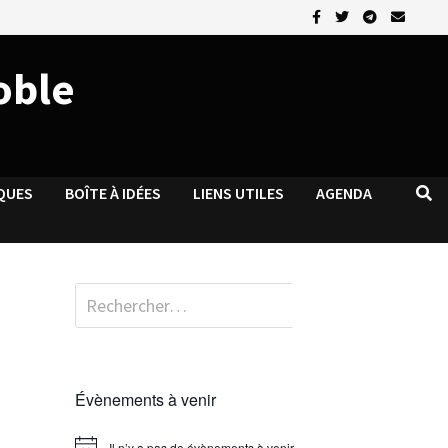
oble
QUES
BOÎTE À IDÉES
LIENS UTILES
AGENDA
Rechercher :
Évènements à venir
Il n’y a pas de évènements à venir.