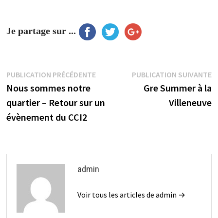
Je partage sur ...
Navigation
Publication
P
PUBLICATION PRÉCÉDENTE
PUBLICATION SUIVANTE
précédente :
s
Nous sommes notre
Gre Summer à la
de
quartier – Retour sur un
Villeneuve
l’article
évènement du CCI2
admin
Voir tous les articles de admin →