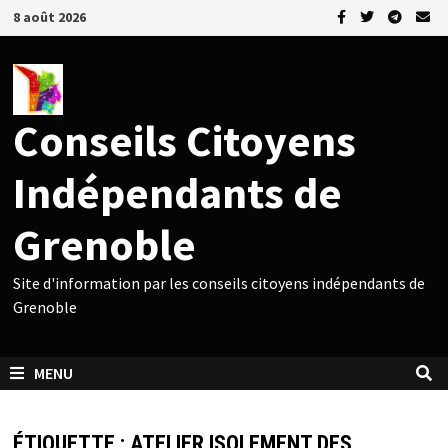
Passer
8 août 2026
au
contenu
Conseils Citoyens
Indépendants de
Grenoble
Site d'information par les conseils citoyens indépendants de
Grenoble
MENU
ÉTIQUETTE :
ATELIER ISOLEMENT DES