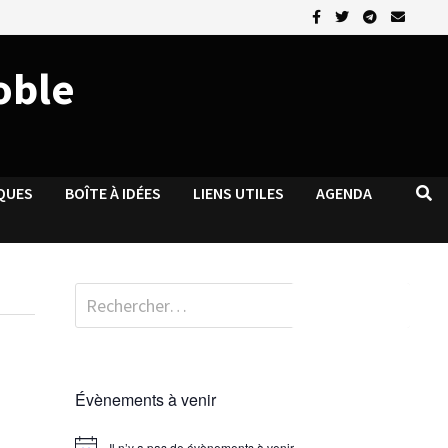
oble
QUES
BOÎTE À IDÉES
LIENS UTILES
AGENDA
Rechercher :
Évènements à venir
Il n’y a pas de évènements à venir.