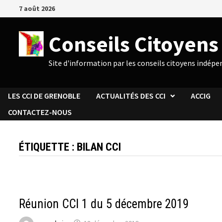
Passer
7 août 2026
au
contenu
Conseils Citoyen
Site d'information par les conseils citoyens indép
LES CCI DE GRENOBLE
ACTUALITÉS DES CCI
ACCIG
CONTACTEZ-NOUS
ÉTIQUETTE :
BILAN CCI
ACTUALITÉS DU CCI 1
Réunion CCI 1 du 5 décembre 2019