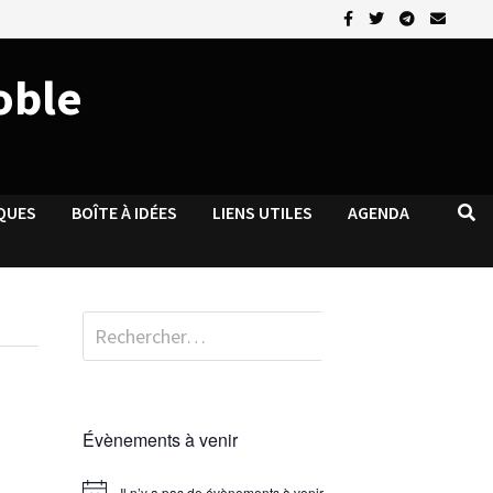
oble
QUES
BOÎTE À IDÉES
LIENS UTILES
AGENDA
Rechercher :
Évènements à venir
Il n’y a pas de évènements à venir.