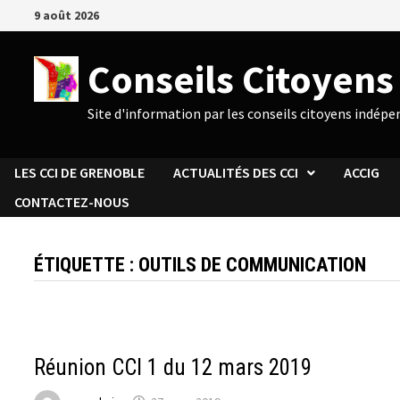
Passer
9 août 2026
au
contenu
Conseils Citoyen
Site d'information par les conseils citoyens indép
LES CCI DE GRENOBLE
ACTUALITÉS DES CCI
ACCIG
CONTACTEZ-NOUS
ÉTIQUETTE :
OUTILS DE COMMUNICATION
ACTUALITÉS DU CCI 1
Réunion CCI 1 du 12 mars 2019