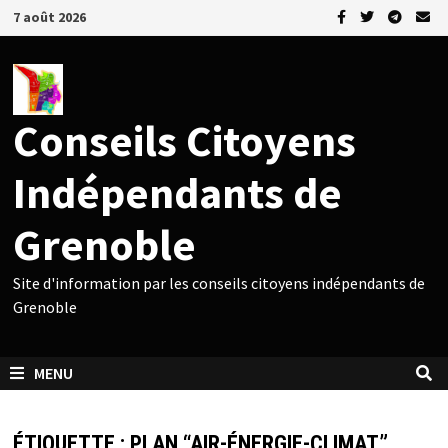
Passer
7 août 2026
au
contenu
Conseils Citoyens
Indépendants de
Grenoble
Site d'information par les conseils citoyens indépendants de
Grenoble
MENU
ÉTIQUETTE :
PLAN “AIR-ÉNERGIE-CLIMAT”