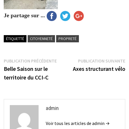
Je partage sur ...
ÉTIQUETTÉ
CITOYENNETÉ
PROPRETÉ
Navigation
Publication
P
PUBLICATION PRÉCÉDENTE
PUBLICATION SUIVANTE
précédente :
s
Belle Saison sur le
Axes structurant vélo
de
territoire du CCI-C
l’article
admin
Voir tous les articles de admin →