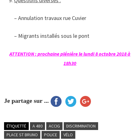
Questions diverses :
– Annulation travaux rue Cuvier
– Migrants installés sous le pont
ATTENTION : prochaine plénière le lundi 8 octobre 2018 à
18h30
Je partage sur ...
ÉTIQUETTÉ
A 480
ACCIG
DISCRIMINATION
PLACE ST BRUNO
POLICE
VÉLO