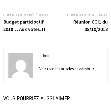
Navigation
Publication
P
PUBLICATION PRÉCÉDENTE
PUBLICATION SUIVANTE
précédente :
s
Budget participatif
Réunion CCI1 du
de
2018… Aux votes!!!
08/10/2018
l’article
admin
Voir tous les articles de admin →
VOUS POURRIEZ AUSSI AIMER